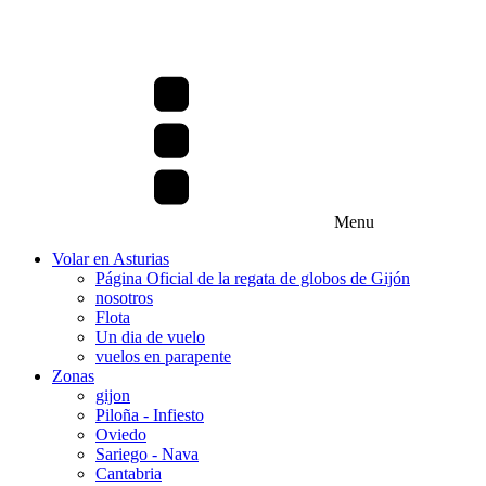
Menu
Volar en Asturias
Página Oficial de la regata de globos de Gijón
nosotros
Flota
Un dia de vuelo
vuelos en parapente
Zonas
gijon
Piloña - Infiesto
Oviedo
Sariego - Nava
Cantabria