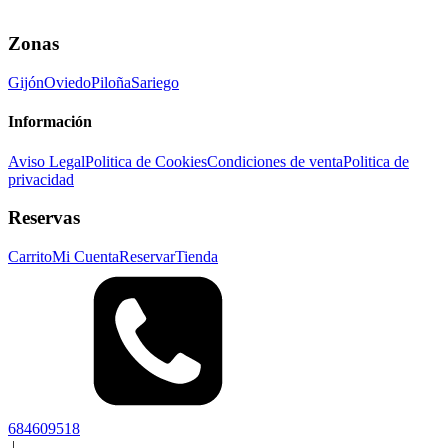
Zonas
Gijón
Oviedo
Piloña
Sariego
Información
Aviso Legal
Politica de Cookies
Condiciones de venta
Politica de
privacidad
Reservas
Carrito
Mi Cuenta
Reservar
Tienda
684609518
|