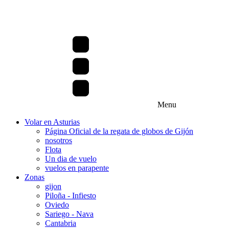
Menu
Volar en Asturias
Página Oficial de la regata de globos de Gijón
nosotros
Flota
Un dia de vuelo
vuelos en parapente
Zonas
gijon
Piloña - Infiesto
Oviedo
Sariego - Nava
Cantabria